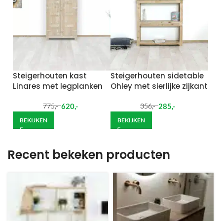
Steigerhouten kast
Steigerhouten sidetable
Linares met legplanken
Ohley met sierlijke zijkant
620
,-
285
,-
775
,-
356
,-
BEKIJKEN
BEKIJKEN
Recent bekeken producten