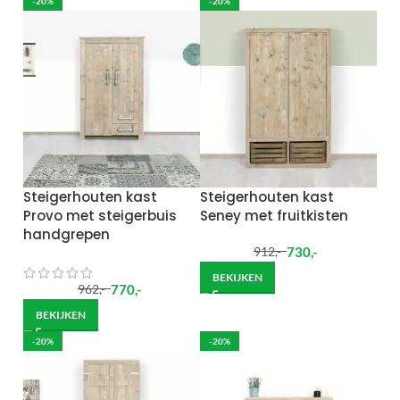
-20%
-20%
Steigerhouten kast
Steigerhouten kast
Provo met steigerbuis
Seney met fruitkisten
handgrepen
730
,-
912
,-
BEKIJKEN
770
,-
962
,-
BEKIJKEN
-20%
-20%