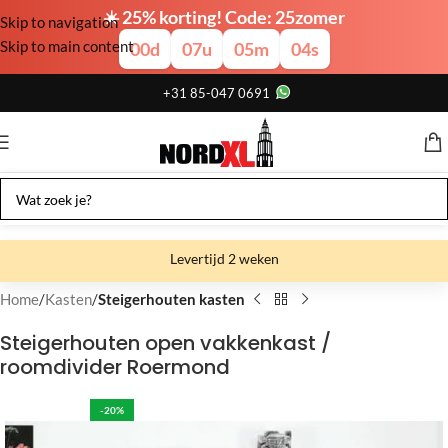
☀️ 25% korting! Code: 25zomer
Skip to navigation
Skip to main content
00
d
07
u
05
m
03
s
+31 85-047 0691
Levertijd 2 weken
Gratis verzending
Home
Kasten
Steigerhouten kasten
Gratis afhalen
Steigerhouten open vakkenkast /
roomdivider Roermond
Showroom bij fabriek
-20%