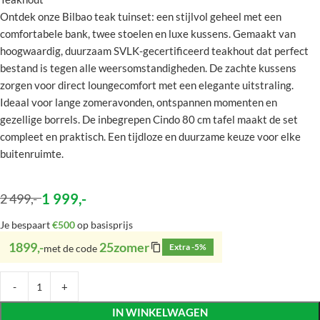
Ontdek onze Bilbao teak tuinset: een stijlvol geheel met een
comfortabele bank, twee stoelen en luxe kussens. Gemaakt van
hoogwaardig, duurzaam SVLK-gecertificeerd teakhout dat perfect
bestand is tegen alle weersomstandigheden. De zachte kussens
zorgen voor direct loungecomfort met een elegante uitstraling.
Ideaal voor lange zomeravonden, ontspannen momenten en
gezellige borrels. De inbegrepen Cindo 80 cm tafel maakt de set
compleet en praktisch. Een tijdloze en duurzame keuze voor elke
buitenruimte.
1 999
,-
2 499
,-
Je bespaart
€500
op basisprijs
1899,-
25zomer
Extra -5%
met de code
IN WINKELWAGEN