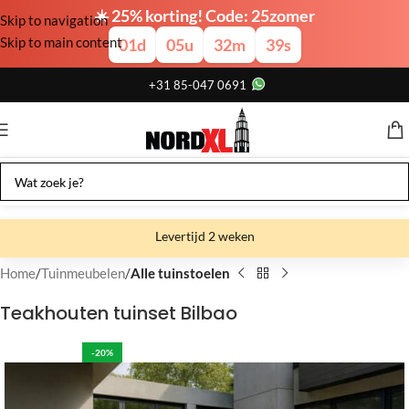
☀️ 25% korting! Code: 25zomer
Skip to navigation
Skip to main content
01
d
05
u
32
m
39
s
+31 85-047 0691
Levertijd 2 weken
Gratis verzending
Home
Tuinmeubelen
Alle tuinstoelen
Gratis afhalen
Teakhouten tuinset Bilbao
Showroom bij fabriek
-20%