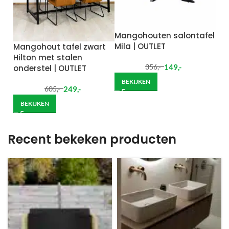
Mangohouten salontafel
Mila | OUTLET
Mangohout tafel zwart
Hilton met stalen
149
,-
onderstel | OUTLET
356
,-
BEKIJKEN
249
,-
605
,-
BEKIJKEN
Recent bekeken producten