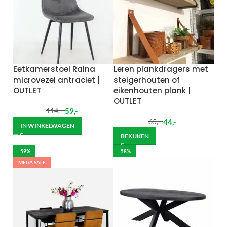
Eetkamerstoel Raina
Leren plankdragers met
microvezel antraciet |
steigerhouten of
OUTLET
eikenhouten plank |
OUTLET
59
,-
114
,-
44
,-
65
,-
IN WINKELWAGEN
BEKIJKEN
-59%
-58%
MEGA SALE