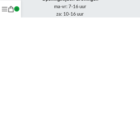
ma-vr: 7-16 uur
0
za: 10-16 uur
Openingstijden
Appingedam:
vr: 11-17 uur
za: 10-16 uur
Week 30-32: gesloten
Tel.: +31 50-230 1066
Whatsapp:
+31 85-047 0691
Wijzigingen of status updates uitsluitend via email.
Gebruik van deze site, betekent dat je de
algemene voorwaarden
accepteert en waar van toepassing de algemene voorwaarden van