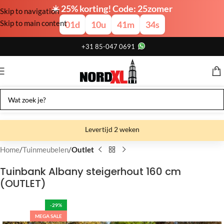
☀️ 25% korting! Code: 25zomer
Skip to navigation
Skip to main content
01
d
10
u
41
m
34
s
+31 85-047 0691
Levertijd 2 weken
Gratis verzending
Home
Tuinmeubelen
Outlet
Gratis afhalen
Tuinbank Albany steigerhout 160 cm
(OUTLET)
Showroom bij fabriek
-29%
MEGA SALE