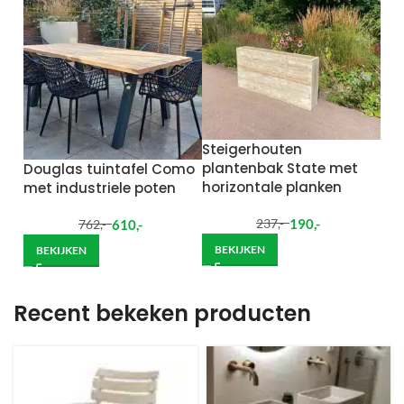
Steigerhouten
plantenbak State met
Douglas tuintafel Como
horizontale planken
met industriele poten
190
,-
610
,-
237
,-
762
,-
BEKIJKEN
BEKIJKEN
Recent bekeken producten