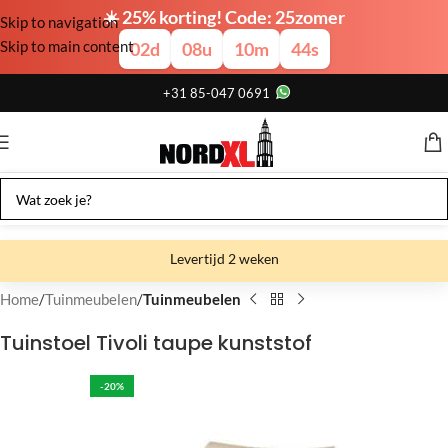
☀️ 25% korting! Code: 25zomer
Skip to navigation
Skip to main content
02
d
08
u
10
m
44
s
+31 85-047 0691
Levertijd 2 weken
Gratis verzending
Home
Tuinmeubelen
Tuinmeubelen
Gratis afhalen
Tuinstoel Tivoli taupe kunststof
Showroom bij fabriek
-20%