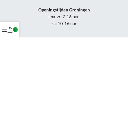
Openingstijden Groningen
ma-vr: 7-16 uur
za: 10-16 uur
0
Openingstijden
Appingedam:
vr: 11-17 uur
za: 10-16 uur
Week 30-32: gesloten
Tel.: +31 50-230 1066
Whatsapp:
+31 85-047 0691
Wijzigingen of status updates uitsluitend via email.