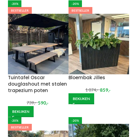
-20%
-20%
BESTSELLER
BESTSELLER
Tuintafel Oscar
Bloembak Jilles
douglashout met stalen
trapezium poten
859
,-
1 074
,-
BEKIJKEN
590
,-
739
,-
BEKIJKEN
-20%
-20%
BESTSELLER