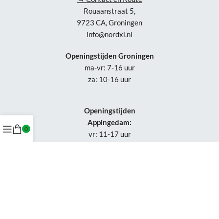
Rouaanstraat 5,
9723 CA, Groningen
info@nordxl.nl
Openingstijden Groningen
ma-vr: 7-16 uur
za: 10-16 uur
Openingstijden
Appingedam:
0
vr: 11-17 uur
za: 10-16 uur
Week 30-32: gesloten
Tel.: +31 50-230 1066
Whatsapp:
+31 85-047 0691