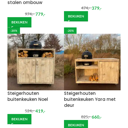
stalen ombouw
379
,-
474
,-
779
,-
974
,-
BEKIJKEN
BEKIJKEN
-20%
-20%
Steigerhouten
Steigerhouten
buitenkeuken Noel
buitenkeuken Yara met
deur
419
,-
524
,-
660
,-
825
,-
BEKIJKEN
BEKIJKEN