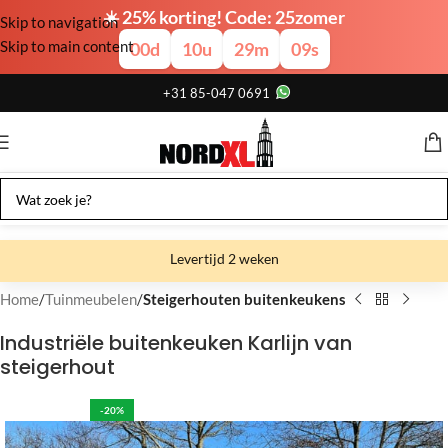
☀️ 25% korting! Code: 25zomer
Skip to navigation
Skip to main content
00
d
10
u
29
m
08
s
+31 85-047 0691
Levertijd 2 weken
Gratis verzending
Home
Tuinmeubelen
Steigerhouten buitenkeukens
Gratis afhalen
Industriële buitenkeuken Karlijn van
steigerhout
Showroom bij fabriek
-20%