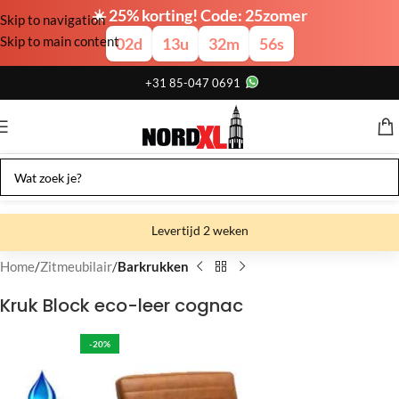
☀️ 25% korting! Code: 25zomer
Skip to navigation
Skip to main content
02
d
13
u
32
m
56
s
+31 85-047 0691
Levertijd 2 weken
Gratis verzending
Home
Zitmeubilair
Barkrukken
Gratis afhalen
Kruk Block eco-leer cognac
Showroom bij fabriek
-20%