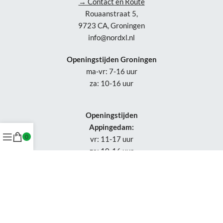
→ Contact en Route
Rouaanstraat 5,
9723 CA, Groningen
info@nordxl.nl
Openingstijden Groningen
ma-vr: 7-16 uur
za: 10-16 uur
Openingstijden
Appingedam:
0
vr: 11-17 uur
za: 10-16 uur
Week 30-32: gesloten
Tel.: +31 50-230 1066
Whatsapp:
+31 85-047 0691