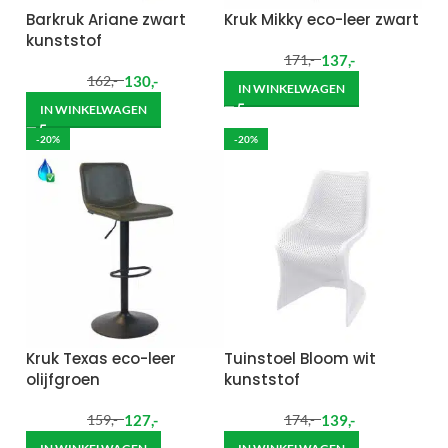
Barkruk Ariane zwart
Kruk Mikky eco-leer zwart
kunststof
137
,-
171
,-
130
,-
162
,-
IN WINKELWAGEN
IN WINKELWAGEN
-20%
-20%
Kruk Texas eco-leer
Tuinstoel Bloom wit
olijfgroen
kunststof
127
,-
139
,-
159
,-
174
,-