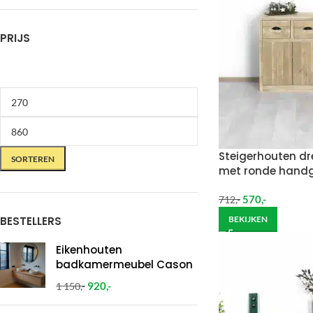
PRIJS
Steigerhouten dre
SORTEREN
met ronde hand
570
,-
712
,-
BESTELLERS
BEKIJKEN
Eikenhouten
badkamermeubel Cason
920
,-
1 150
,-