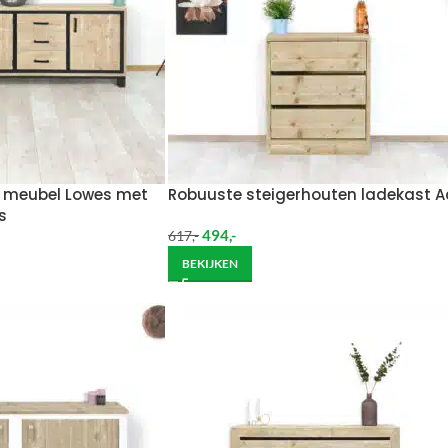
V meubel Lowes met
Robuuste steigerhouten ladekast 
s
494
,-
617
,-
BEKIJKEN