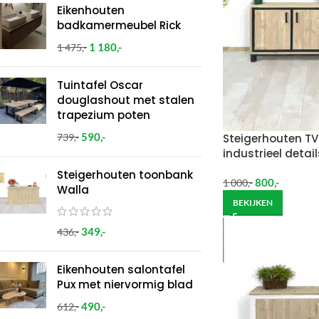
Eikenhouten
badkamermeubel Rick
1 180
,-
1 475
,-
Tuintafel Oscar
douglashout met stalen
trapezium poten
590
,-
Steigerhouten T
739
,-
industrieel detail
Steigerhouten toonbank
800
,-
1 000
,-
Walla
BEKIJKEN
349
,-
436
,-
Eikenhouten salontafel
Pux met niervormig blad
490
,-
612
,-