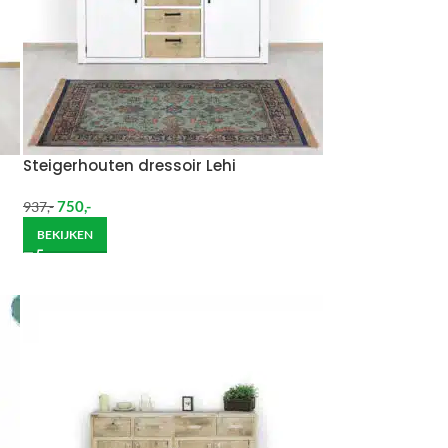
Steigerhouten dressoir Lehi
750
,-
937
,-
BEKIJKEN