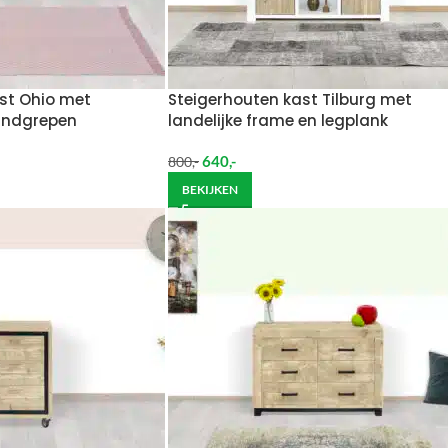
st Ohio met
Steigerhouten kast Tilburg met
andgrepen
landelijke frame en legplank
640
,-
800
,-
BEKIJKEN