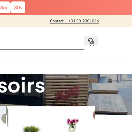
3
m
28
s
Contact
+31 50-2301066
t
soirs