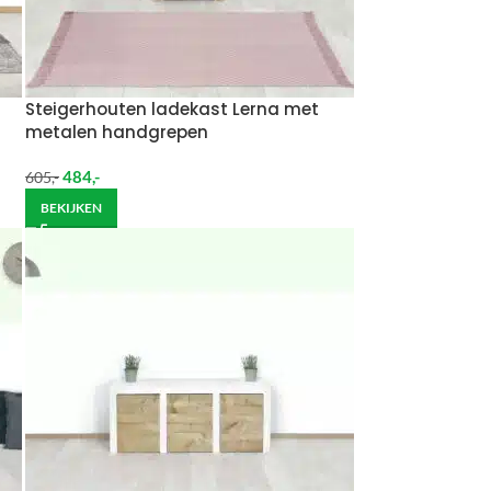
Steigerhouten ladekast Lerna met
metalen handgrepen
484
,-
605
,-
BEKIJKEN