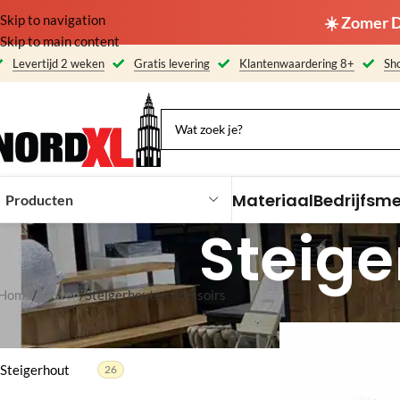
Skip to navigation
☀️ Zomer D
Skip to main content
Levertijd 2 weken
Gratis levering
Klantenwaardering 8+
Sho
Materiaal
Bedrijfsm
Producten
Steige
Home
Kasten
Steigerhouten dressoirs
MATERIAAL
Steigerhout
26