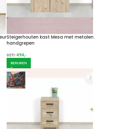
eur
Steigerhouten kast Mesa met metalen
handgrepen
494
,-
617
,-
BEKIJKEN