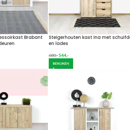
essoirkast Brabant
Steigerhouten kast Ina met schuifd
deuren
en lades
544
,-
680
,-
BEKIJKEN