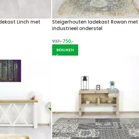
dekast Linch met
Steigerhouten ladekast Rowan met
industrieel onderstel
750
,-
937
,-
BEKIJKEN