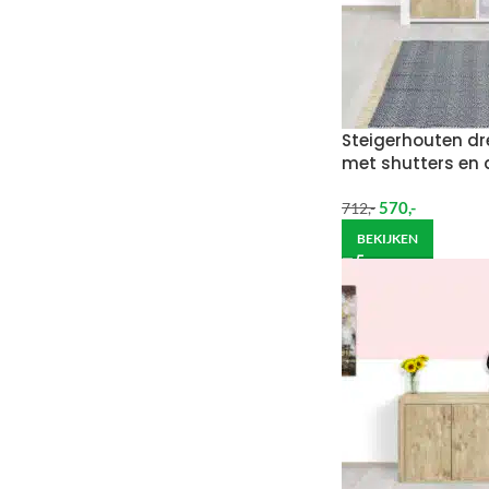
Steigerhouten dr
met shutters en 
570
,-
712
,-
BEKIJKEN