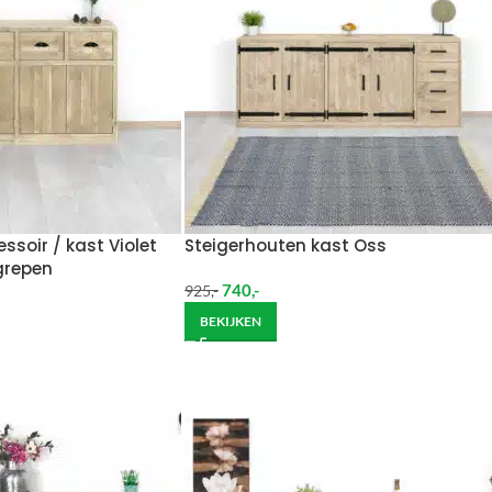
ssoir / kast Violet
Steigerhouten kast Oss
grepen
740
,-
925
,-
BEKIJKEN