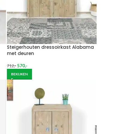
Steigerhouten dressoirkast Alabama
met deuren
570
,-
712
,-
BEKIJKEN