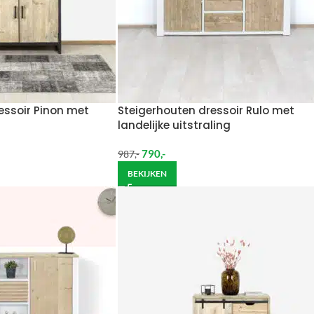
essoir Pinon met
Steigerhouten dressoir Rulo met
landelijke uitstraling
790
,-
987
,-
BEKIJKEN