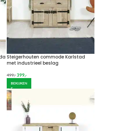
Ada
Steigerhouten commode Karlstad
met industrieel beslag
399
,-
499
,-
BEKIJKEN