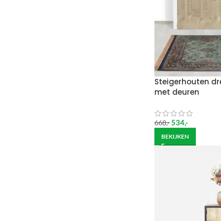
Steigerhouten dre
met deuren
534
,-
668
,-
BEKIJKEN