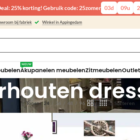
eal: 25% korting! Gebruik code: 25zomer
03
d
09
u
2
wroom bij fabriek
Winkel in Appingedam
NIEUW
eubelen
Akupanelen meubelen
Zitmeubelen
Outle
rhouten dres
Sorteren
Tonen
24
36
48
96