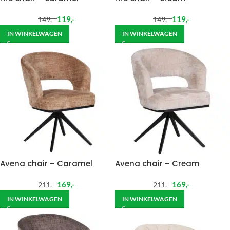
119
,-
119
,-
149
,-
149
,-
IN WINKELWAGEN
IN WINKELWAGEN
Avena chair – Caramel
Avena chair – Cream
169
,-
169
,-
211
,-
211
,-
IN WINKELWAGEN
IN WINKELWAGEN