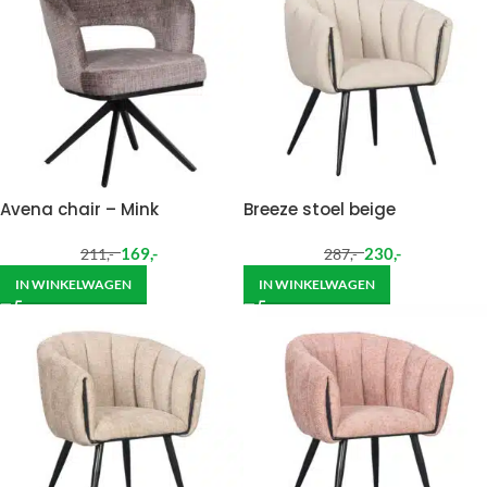
Avena chair – Mink
Breeze stoel beige
169
,-
230
,-
211
,-
287
,-
IN WINKELWAGEN
IN WINKELWAGEN