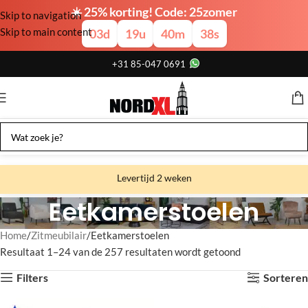
☀️ 25% korting! Code: 25zomer
Skip to navigation
Skip to main content
03
d
19
u
40
m
37
s
+31 85-047 0691
Levertijd 2 weken
Eetkamerstoelen
Gratis verzending
Gratis afhalen
Home
Zitmeubilair
Eetkamerstoelen
Resultaat 1–24 van de 257 resultaten wordt getoond
Showroom bij fabriek
Filters
Sorteren