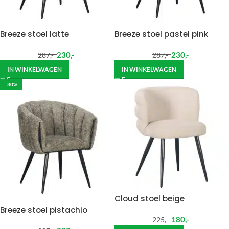
Breeze stoel latte
Breeze stoel pastel pink
230
,-
230
,-
287
,-
287
,-
IN WINKELWAGEN
IN WINKELWAGEN
-30%
Cloud stoel beige
Breeze stoel pistachio
180
,-
225
,-