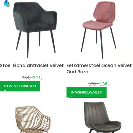
Stoel Fiona antraciet velvet
Eetkamerstoel Ocean Velvet
Oud Roze
211
,-
264
,-
136
,-
170
,-
IN WINKELWAGEN
IN WINKELWAGEN