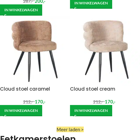
200
,-
287
,-
IN WINKELWAGEN
IN WINKELWAGEN
Cloud stoel caramel
Cloud stoel cream
170
,-
170
,-
212
,-
212
,-
IN WINKELWAGEN
IN WINKELWAGEN
Meer laden >
Eetkamerstoelen