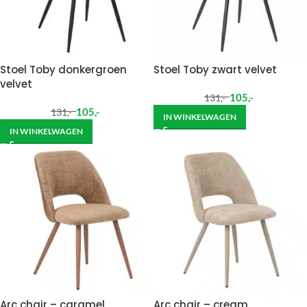
Stoel Toby donkergroen
Stoel Toby zwart velvet
velvet
105
,-
131
,-
105
,-
131
,-
IN WINKELWAGEN
IN WINKELWAGEN
Arc chair – caramel
Arc chair – cream