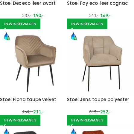
Stoel Dex eco-leer zwart
Stoel Fay eco-leer cognac
190
,-
169
,-
237
,-
211
,-
IN WINKELWAGEN
IN WINKELWAGEN
Stoel Fiona taupe velvet
Stoel Jens taupe polyester
211
,-
252
,-
264
,-
315
,-
IN WINKELWAGEN
IN WINKELWAGEN