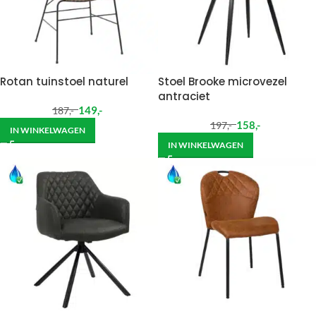
Rotan tuinstoel naturel
Stoel Brooke microvezel
antraciet
149
,-
187
,-
158
,-
197
,-
IN WINKELWAGEN
IN WINKELWAGEN