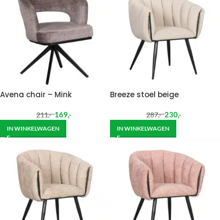
Avena chair – Mink
Breeze stoel beige
169
,-
230
,-
211
,-
287
,-
IN WINKELWAGEN
IN WINKELWAGEN