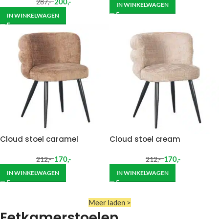
200
,-
287
,-
IN WINKELWAGEN
IN WINKELWAGEN
Cloud stoel caramel
Cloud stoel cream
170
,-
170
,-
212
,-
212
,-
IN WINKELWAGEN
IN WINKELWAGEN
Meer laden >
Eetkamerstoelen