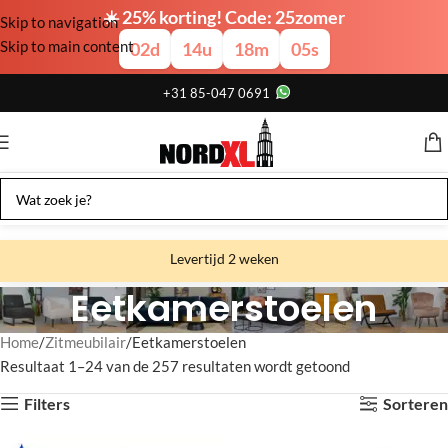
☀️ 25% korting! Code: 25zomer
Skip to navigation
Skip to main content
02
d
14
u
18
m
04
s
+31 85-047 0691
Levertijd 2 weken
Eetkamerstoelen
Gratis verzending
Gratis afhalen
Home
Zitmeubilair
Eetkamerstoelen
Resultaat 1–24 van de 257 resultaten wordt getoond
Showroom bij fabriek
Filters
Sorteren