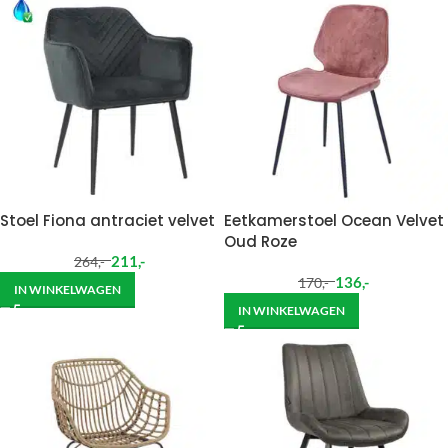
Stoel Fiona antraciet velvet
Eetkamerstoel Ocean Velvet
Oud Roze
211
,-
264
,-
136
,-
170
,-
IN WINKELWAGEN
IN WINKELWAGEN