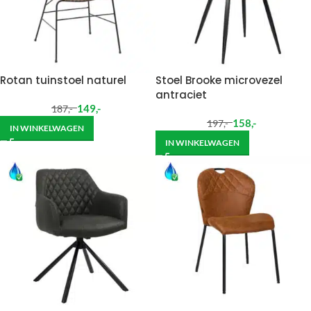
Rotan tuinstoel naturel
Stoel Brooke microvezel
antraciet
149
,-
187
,-
158
,-
197
,-
IN WINKELWAGEN
IN WINKELWAGEN