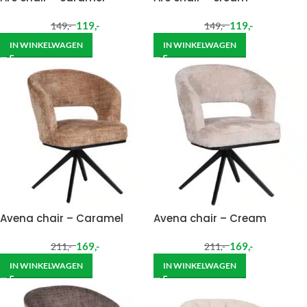
119
,-
119
,-
149
,-
149
,-
IN WINKELWAGEN
IN WINKELWAGEN
Avena chair – Caramel
Avena chair – Cream
169
,-
169
,-
211
,-
211
,-
IN WINKELWAGEN
IN WINKELWAGEN