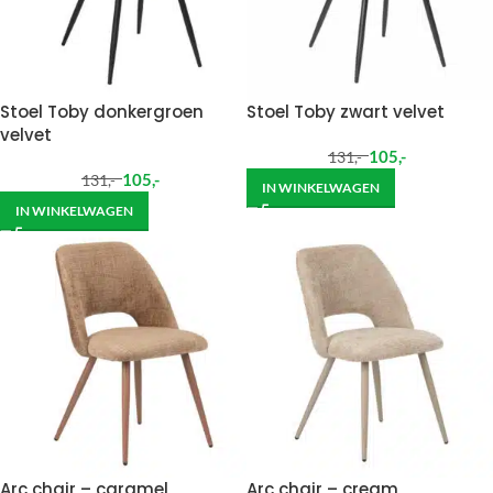
Stoel Toby donkergroen
Stoel Toby zwart velvet
velvet
105
,-
131
,-
105
,-
131
,-
IN WINKELWAGEN
IN WINKELWAGEN
Arc chair – caramel
Arc chair – cream