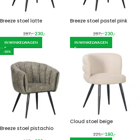
Breeze stoel latte
Breeze stoel pastel pink
230
,-
230
,-
287
,-
287
,-
IN WINKELWAGEN
IN WINKELWAGEN
-30%
Cloud stoel beige
Breeze stoel pistachio
180
,-
225
,-