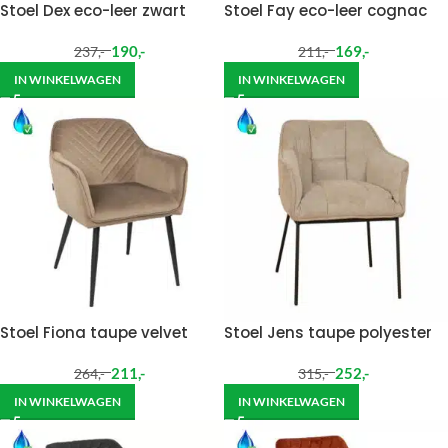
Stoel Dex eco-leer zwart
Stoel Fay eco-leer cognac
190
,-
169
,-
237
,-
211
,-
IN WINKELWAGEN
IN WINKELWAGEN
Stoel Fiona taupe velvet
Stoel Jens taupe polyester
211
,-
252
,-
264
,-
315
,-
IN WINKELWAGEN
IN WINKELWAGEN