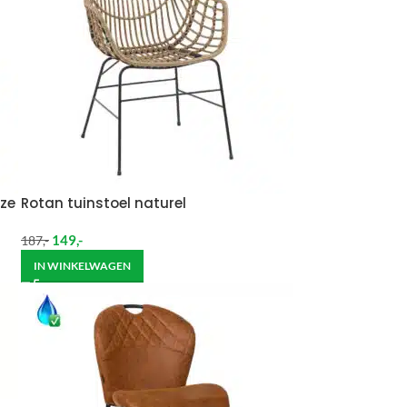
ze
Rotan tuinstoel naturel
149
,-
187
,-
IN WINKELWAGEN