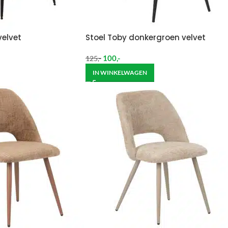
velvet
Stoel Toby donkergroen velvet
100
,-
125
,-
IN WINKELWAGEN