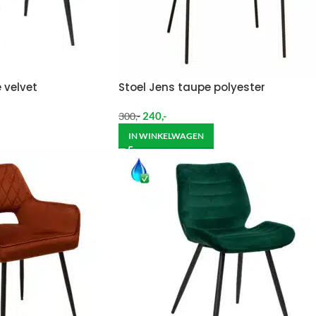
 velvet
Stoel Jens taupe polyester
240
,-
300
,-
IN WINKELWAGEN