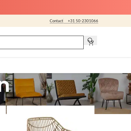
Contact
+31 50-2301066
t
n