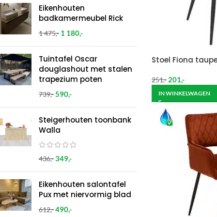
Eikenhouten
badkamermeubel Rick
1 180
,-
1 475
,-
Tuintafel Oscar
Stoel Fiona taupe
douglashout met stalen
trapezium poten
201
,-
251
,-
590
,-
IN WINKELWAGEN
739
,-
Steigerhouten toonbank
Walla
349
,-
436
,-
Eikenhouten salontafel
Pux met niervormig blad
490
,-
612
,-