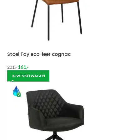
Stoel Fay eco-leer cognac
161
,-
201
,-
IN WINKELWAGEN