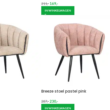
169
,-
211
,-
IN WINKELWAGEN
Breeze stoel pastel pink
230
,-
287
,-
IN WINKELWAGEN