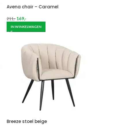
Avena chair – Caramel
169
,-
211
,-
IN WINKELWAGEN
Breeze stoel beige