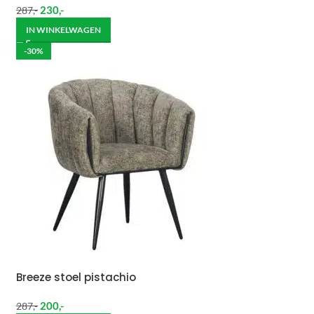
230
,-
287
,-
IN WINKELWAGEN
-30%
Breeze stoel pistachio
200
,-
287
,-