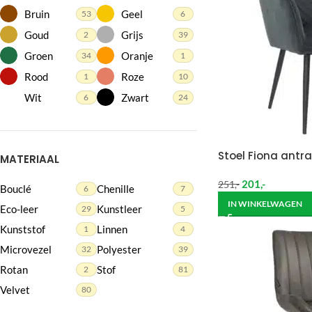
Bruin
Geel
53
6
Goud
Grijs
2
39
Groen
Oranje
34
1
Rood
Roze
1
10
Wit
Zwart
6
24
Stoel Fiona antra
MATERIAAL
201
,-
251
,-
Bouclé
Chenille
6
7
IN WINKELWAGEN
Eco-leer
Kunstleer
29
5
Kunststof
Linnen
1
4
Microvezel
Polyester
32
39
Rotan
Stof
2
81
Velvet
80