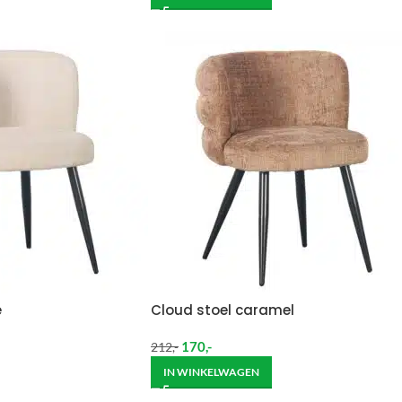
e
Cloud stoel caramel
170
,-
212
,-
IN WINKELWAGEN