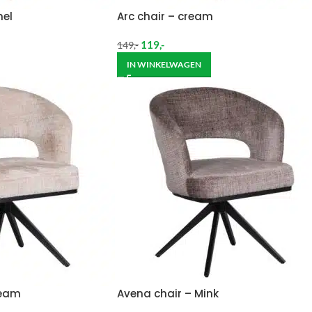
mel
Arc chair – cream
119
,-
149
,-
IN WINKELWAGEN
ream
Avena chair – Mink