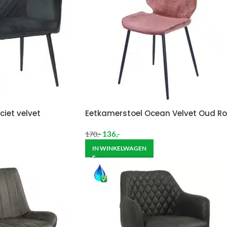
ciet velvet
Eetkamerstoel Ocean Velvet Oud Ro
136
,-
170
,-
IN WINKELWAGEN