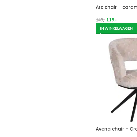
Arc chair – cara
119
,-
149
,-
IN WINKELWAGEN
Avena chair – C