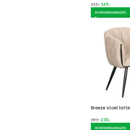
169
,-
211
,-
IN WINKELWAGEN
Breeze stoel latte
230
,-
287
,-
IN WINKELWAGEN