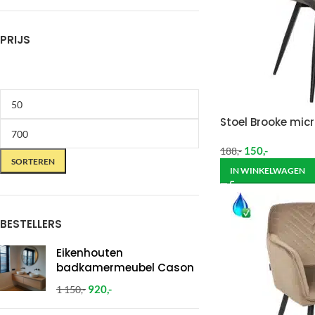
PRIJS
Stoel Brooke micr
150
,-
188
,-
SORTEREN
IN WINKELWAGEN
BESTELLERS
Eikenhouten
badkamermeubel Cason
920
,-
1 150
,-