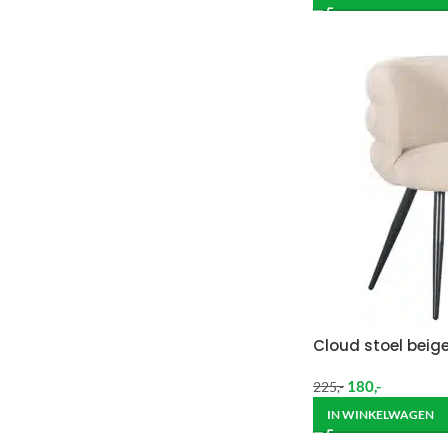
Cloud stoel beig
180
,-
225
,-
IN WINKELWAGEN