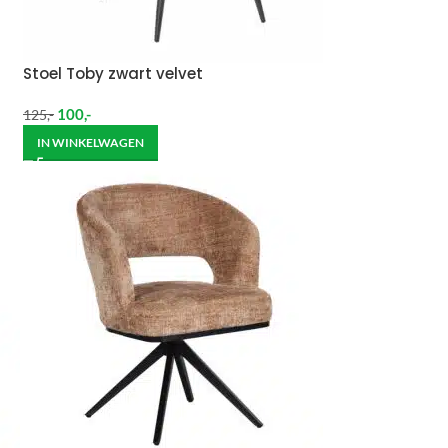
Stoel Toby zwart velvet
100
,-
125
,-
IN WINKELWAGEN