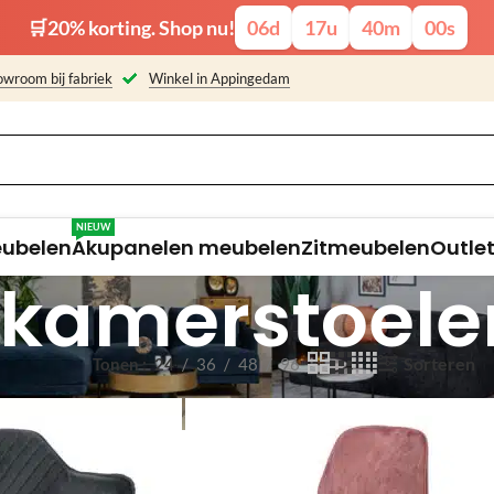
🛒20% korting. Shop nu!
06
d
17
u
39
m
59
s
wroom bij fabriek
Winkel in Appingedam
NIEUW
eubelen
Akupanelen meubelen
Zitmeubelen
Outle
tkamerstoele
Sorteren
Tonen
24
36
48
96