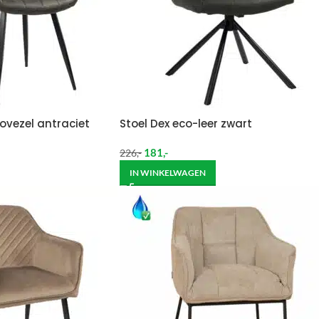
ovezel antraciet
Stoel Dex eco-leer zwart
181
,-
226
,-
IN WINKELWAGEN