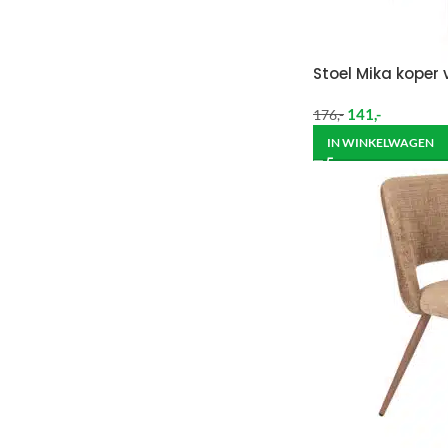
Stoel Mika koper 
141
,-
176
,-
IN WINKELWAGEN