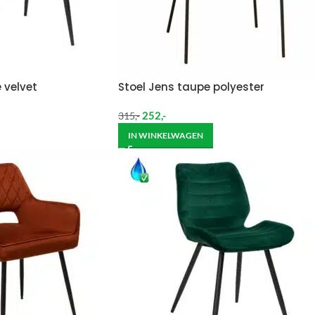
 velvet
Stoel Jens taupe polyester
252
,-
315
,-
IN WINKELWAGEN