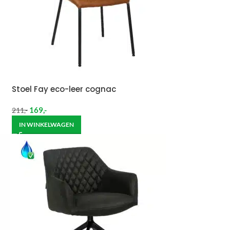
Stoel Fay eco-leer cognac
169
,-
211
,-
IN WINKELWAGEN