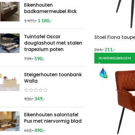
Eikenhouten
badkamermeubel Rick
1 180
,-
1 475
,-
Tuintafel Oscar
Stoel Fiona taupe
douglashout met stalen
trapezium poten
211
,-
264
,-
590
,-
IN WINKELWAGEN
739
,-
Steigerhouten toonbank
Walla
349
,-
436
,-
Eikenhouten salontafel
Pux met niervormig blad
490
,-
612
,-