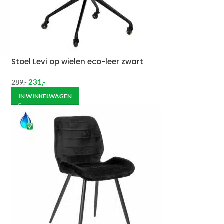
Stoel Levi op wielen eco-leer zwart
231
,-
289
,-
IN WINKELWAGEN