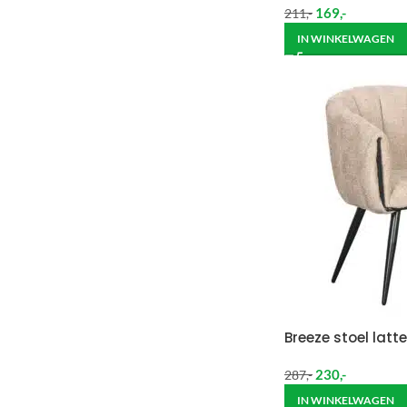
169
,-
211
,-
IN WINKELWAGEN
Breeze stoel latte
230
,-
287
,-
IN WINKELWAGEN