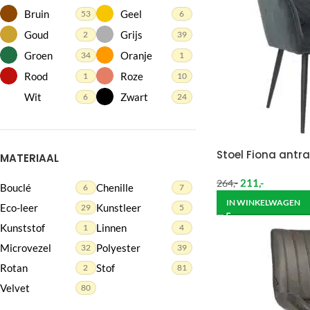
Bruin
Geel
53
6
Goud
Grijs
2
39
Groen
Oranje
34
1
Rood
Roze
1
10
Wit
Zwart
6
24
Stoel Fiona antra
MATERIAAL
211
,-
264
,-
Bouclé
Chenille
6
7
IN WINKELWAGEN
Eco-leer
Kunstleer
29
5
Kunststof
Linnen
1
4
Microvezel
Polyester
32
39
Rotan
Stof
2
81
Velvet
80