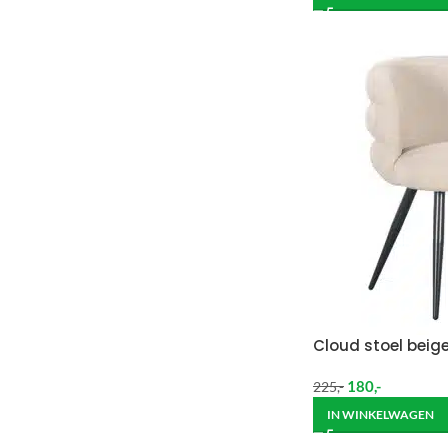
Cloud stoel beig
180
,-
225
,-
IN WINKELWAGEN