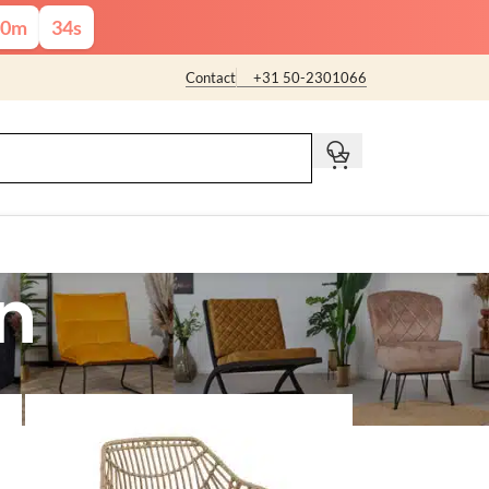
0
m
33
s
Contact
+31 50-2301066
t
n