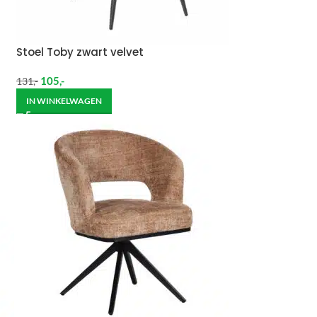
Stoel Toby zwart velvet
105
,-
131
,-
IN WINKELWAGEN