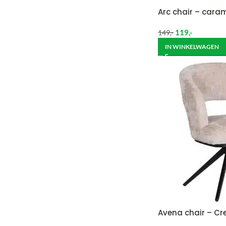
Arc chair – cara
119
,-
149
,-
IN WINKELWAGEN
Avena chair – C