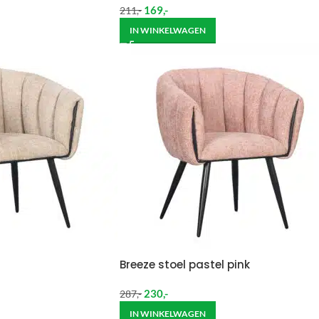
169
,-
211
,-
IN WINKELWAGEN
Breeze stoel pastel pink
230
,-
287
,-
IN WINKELWAGEN