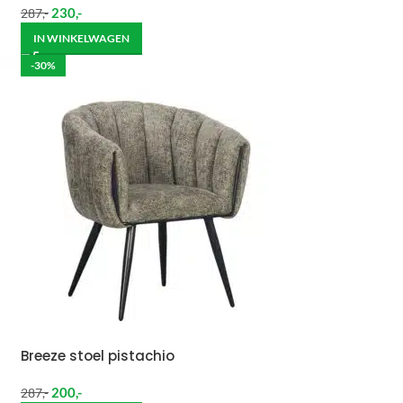
230
,-
287
,-
IN WINKELWAGEN
-30%
Breeze stoel pistachio
200
,-
287
,-