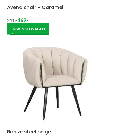
Avena chair – Caramel
169
,-
211
,-
IN WINKELWAGEN
Breeze stoel beige