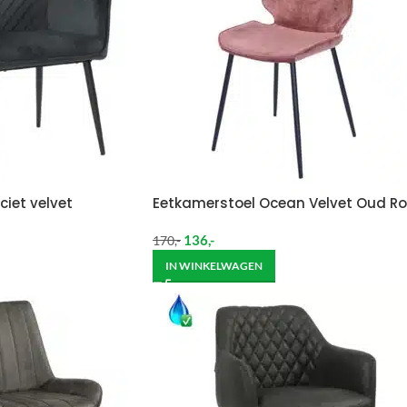
ciet velvet
Eetkamerstoel Ocean Velvet Oud Ro
136
,-
170
,-
IN WINKELWAGEN