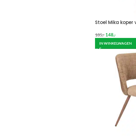
Stoel Mika koper 
148
,-
185
,-
IN WINKELWAGEN