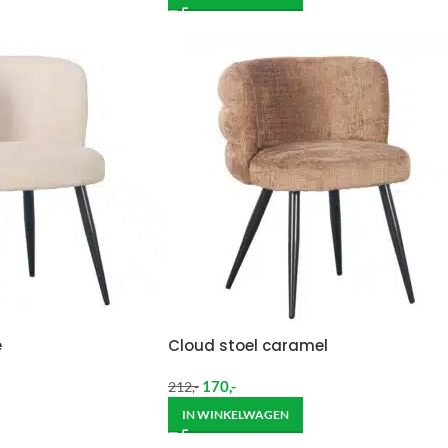
e
Cloud stoel caramel
170
,-
212
,-
IN WINKELWAGEN