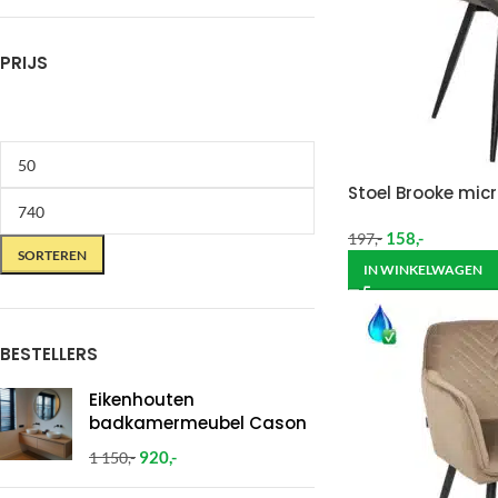
PRIJS
Stoel Brooke micr
158
,-
197
,-
SORTEREN
IN WINKELWAGEN
BESTELLERS
Eikenhouten
badkamermeubel Cason
920
,-
1 150
,-