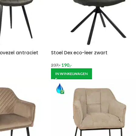
ovezel antraciet
Stoel Dex eco-leer zwart
190
,-
237
,-
IN WINKELWAGEN