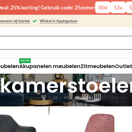
eal: 25% korting! Gebruik code: 25zomer
00
d
12
u
5
wroom bij fabriek
Winkel in Appingedam
NIEUW
eubelen
Akupanelen meubelen
Zitmeubelen
Outle
tkamerstoele
Sorteren
Tonen
24
36
48
96