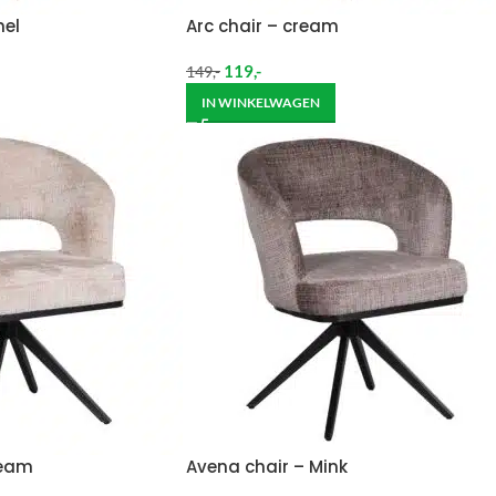
mel
Arc chair – cream
119
,-
149
,-
IN WINKELWAGEN
ream
Avena chair – Mink