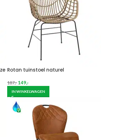
ze
Rotan tuinstoel naturel
149
,-
187
,-
IN WINKELWAGEN