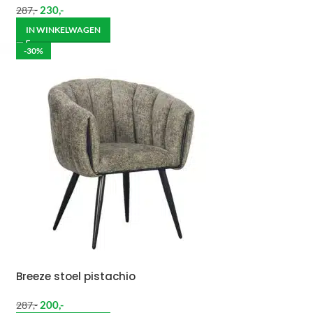
230
,-
287
,-
IN WINKELWAGEN
-30%
Breeze stoel pistachio
200
,-
287
,-