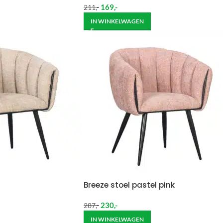
169
,-
211
,-
IN WINKELWAGEN
Breeze stoel pastel pink
230
,-
287
,-
IN WINKELWAGEN