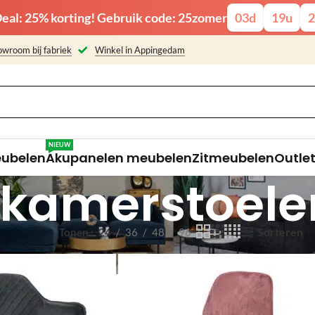
eal: 25% korting! Gebruik code: 25zomer
03
d
19
u
2
wroom bij fabriek
Winkel in Appingedam
NIEUW
eubelen
Akupanelen meubelen
Zitmeubelen
Outle
tkamerstoele
Sorteren
Tonen
24
36
48
96