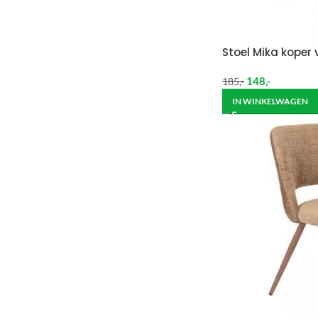
Stoel Mika koper 
148
,-
185
,-
IN WINKELWAGEN