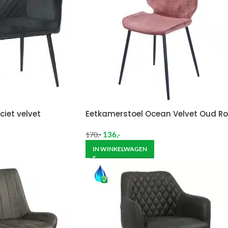
ciet velvet
Eetkamerstoel Ocean Velvet Oud Ro
136
,-
170
,-
IN WINKELWAGEN