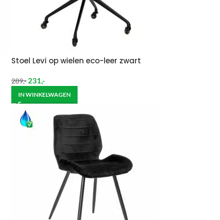
Stoel Levi op wielen eco-leer zwart
231
,-
289
,-
IN WINKELWAGEN