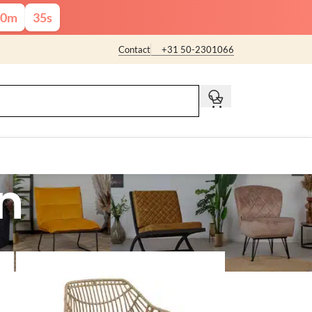
0
m
34
s
Contact
+31 50-2301066
t
n