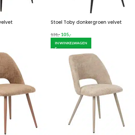
velvet
Stoel Toby donkergroen velvet
105
,-
131
,-
IN WINKELWAGEN