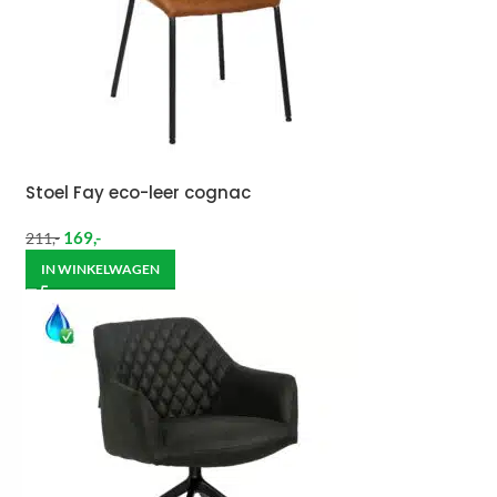
Stoel Fay eco-leer cognac
169
,-
211
,-
IN WINKELWAGEN