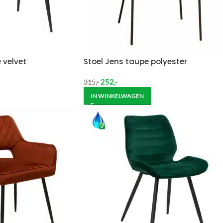
 velvet
Stoel Jens taupe polyester
252
,-
315
,-
IN WINKELWAGEN