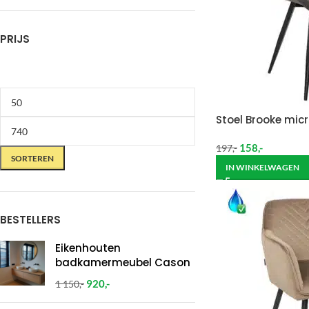
PRIJS
Stoel Brooke micr
158
,-
197
,-
SORTEREN
IN WINKELWAGEN
BESTELLERS
Eikenhouten
badkamermeubel Cason
920
,-
1 150
,-