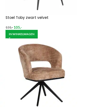
Stoel Toby zwart velvet
105
,-
131
,-
IN WINKELWAGEN