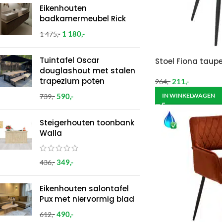
Eikenhouten
badkamermeubel Rick
1 180
,-
1 475
,-
Tuintafel Oscar
Stoel Fiona taupe
douglashout met stalen
trapezium poten
211
,-
264
,-
590
,-
IN WINKELWAGEN
739
,-
Steigerhouten toonbank
Walla
349
,-
436
,-
Eikenhouten salontafel
Pux met niervormig blad
490
,-
612
,-