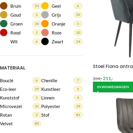
Bruin
Geel
53
6
Goud
Grijs
2
39
Groen
Oranje
34
1
Rood
Roze
1
10
Wit
Zwart
6
24
Stoel Fiona antra
MATERIAAL
211
,-
264
,-
Bouclé
Chenille
6
7
IN WINKELWAGEN
Eco-leer
Kunstleer
29
5
Kunststof
Linnen
1
4
Microvezel
Polyester
32
39
Rotan
Stof
2
81
Velvet
80