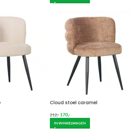
e
Cloud stoel caramel
170
,-
212
,-
IN WINKELWAGEN