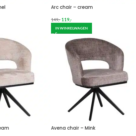
mel
Arc chair – cream
119
,-
149
,-
IN WINKELWAGEN
ream
Avena chair – Mink