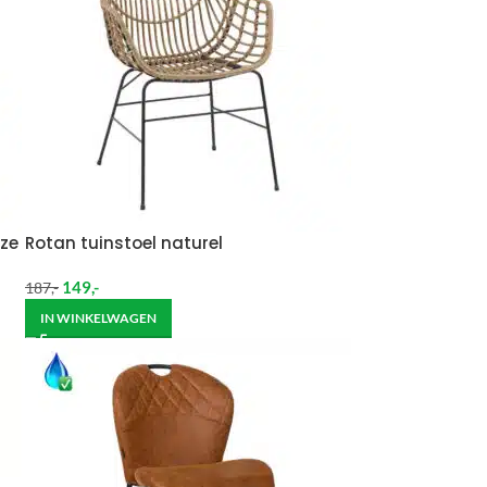
ze
Rotan tuinstoel naturel
149
,-
187
,-
IN WINKELWAGEN