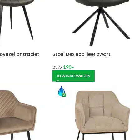
ovezel antraciet
Stoel Dex eco-leer zwart
190
,-
237
,-
IN WINKELWAGEN