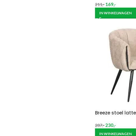
169
,-
211
,-
IN WINKELWAGEN
Breeze stoel latte
230
,-
287
,-
IN WINKELWAGEN