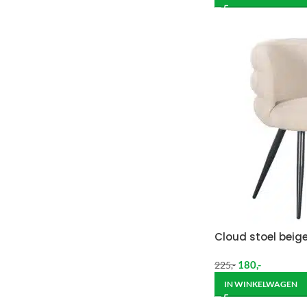
Cloud stoel beig
180
,-
225
,-
IN WINKELWAGEN