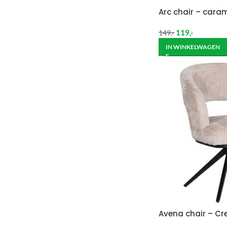
Arc chair – cara
119
,-
149
,-
IN WINKELWAGEN
Avena chair – C