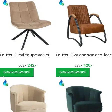
Fauteuil Eevi taupe velvet
Fauteuil Ivy cognac eco-leer
242
,-
420
,-
302
,-
525
,-
IN WINKELWAGEN
IN WINKELWAGEN