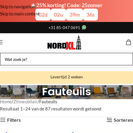
☀️ 25% korting! Code: 25zomer
Skip to navigation
Skip to main content
02
d
02
u
39
m
35
s
+31 85-047 0691
Levertijd 2 weken
Fauteuils
Gratis verzending
Gratis afhalen
Home
Zitmeubilair
Fauteuils
Resultaat 1–24 van de 87 resultaten wordt getoond
Showroom bij fabriek
Filters
Sorteren