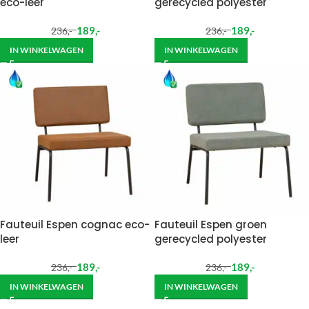
eco-leer
gerecycled polyester
189
,-
189
,-
236
,-
236
,-
IN WINKELWAGEN
IN WINKELWAGEN
Fauteuil Espen cognac eco-
Fauteuil Espen groen
leer
gerecycled polyester
189
,-
189
,-
236
,-
236
,-
IN WINKELWAGEN
IN WINKELWAGEN