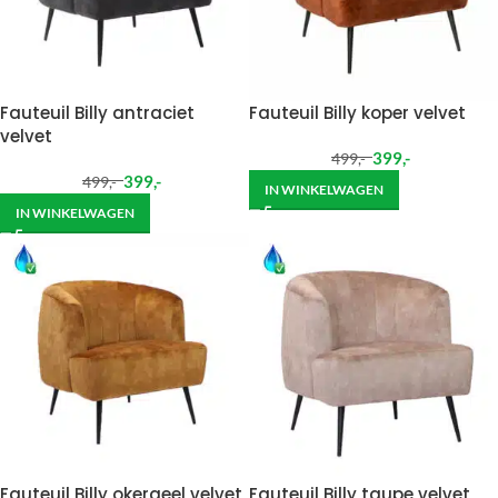
Fauteuil Billy antraciet
Fauteuil Billy koper velvet
velvet
399
,-
499
,-
399
,-
499
,-
IN WINKELWAGEN
IN WINKELWAGEN
Fauteuil Billy okergeel velvet
Fauteuil Billy taupe velvet