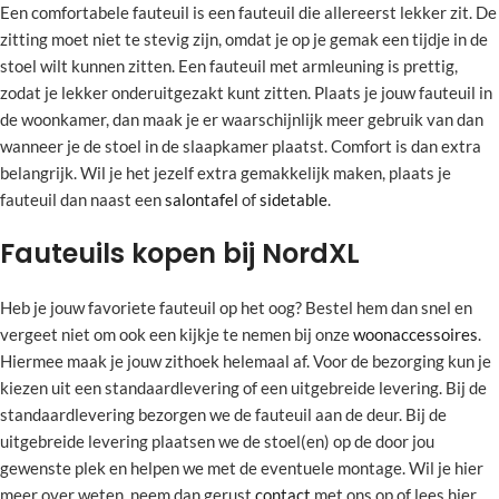
Een comfortabele fauteuil is een fauteuil die allereerst lekker zit. De
zitting moet niet te stevig zijn, omdat je op je gemak een tijdje in de
stoel wilt kunnen zitten. Een fauteuil met armleuning is prettig,
zodat je lekker onderuitgezakt kunt zitten. Plaats je jouw fauteuil in
de woonkamer, dan maak je er waarschijnlijk meer gebruik van dan
wanneer je de stoel in de slaapkamer plaatst. Comfort is dan extra
belangrijk. Wil je het jezelf extra gemakkelijk maken, plaats je
fauteuil dan naast een
salontafel
of
sidetable
.
Fauteuils kopen bij NordXL
Heb je jouw favoriete fauteuil op het oog? Bestel hem dan snel en
vergeet niet om ook een kijkje te nemen bij onze
woonaccessoires
.
Hiermee maak je jouw zithoek helemaal af. Voor de bezorging kun je
kiezen uit een standaardlevering of een uitgebreide levering. Bij de
standaardlevering bezorgen we de fauteuil aan de deur. Bij de
uitgebreide levering plaatsen we de stoel(en) op de door jou
gewenste plek en helpen we met de eventuele montage. Wil je hier
meer over weten, neem dan gerust
contact
met ons op of lees hier