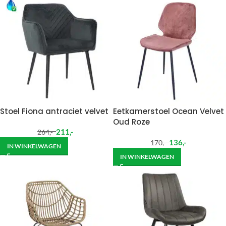
Stoel Fiona antraciet velvet
Eetkamerstoel Ocean Velvet
Oud Roze
211
,-
264
,-
136
,-
170
,-
IN WINKELWAGEN
IN WINKELWAGEN