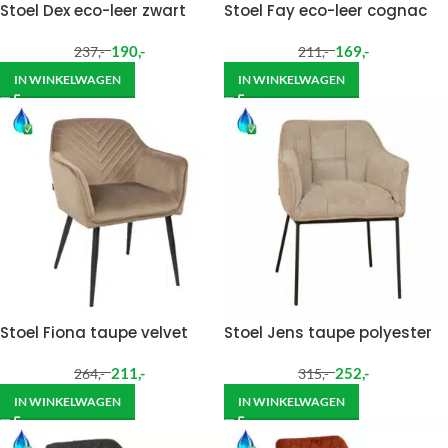
Stoel Dex eco-leer zwart
Stoel Fay eco-leer cognac
190
,-
169
,-
237
,-
211
,-
IN WINKELWAGEN
IN WINKELWAGEN
Stoel Fiona taupe velvet
Stoel Jens taupe polyester
211
,-
252
,-
264
,-
315
,-
IN WINKELWAGEN
IN WINKELWAGEN