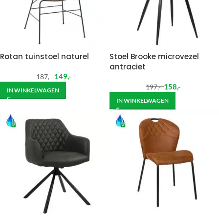
Rotan tuinstoel naturel
Stoel Brooke microvezel
antraciet
149
,-
187
,-
158
,-
197
,-
IN WINKELWAGEN
IN WINKELWAGEN