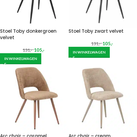
Stoel Toby donkergroen
Stoel Toby zwart velvet
velvet
105
,-
131
,-
105
,-
131
,-
IN WINKELWAGEN
IN WINKELWAGEN
Arc chair – caramel
Arc chair – cream