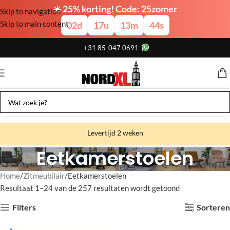
☀️ 25% korting! Code: 25zomer
Skip to navigation
Skip to main content
02
d
17
u
13
m
43
s
+31 85-047 0691
Levertijd 2 weken
Eetkamerstoelen
Gratis verzending
Gratis afhalen
Home
Zitmeubilair
Eetkamerstoelen
Resultaat 1–24 van de 257 resultaten wordt getoond
Showroom bij fabriek
Filters
Sorteren