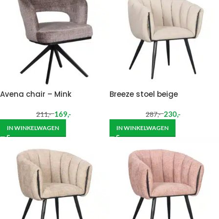
Avena chair – Mink
Breeze stoel beige
169
,-
230
,-
211
,-
287
,-
IN WINKELWAGEN
IN WINKELWAGEN