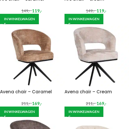
119
,-
119
,-
149
,-
149
,-
IN WINKELWAGEN
IN WINKELWAGEN
Avena chair – Caramel
Avena chair – Cream
169
,-
169
,-
211
,-
211
,-
IN WINKELWAGEN
IN WINKELWAGEN