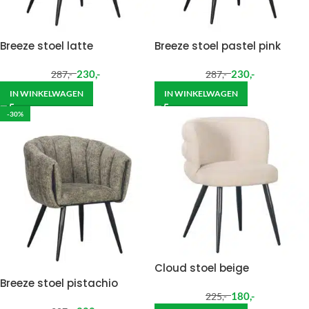
Breeze stoel latte
Breeze stoel pastel pink
230
,-
230
,-
287
,-
287
,-
IN WINKELWAGEN
IN WINKELWAGEN
-30%
Cloud stoel beige
Breeze stoel pistachio
180
,-
225
,-