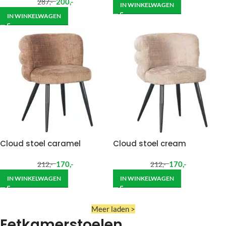
200
,-
287
,-
IN WINKELWAGEN
IN WINKELWAGEN
Cloud stoel caramel
Cloud stoel cream
170
,-
170
,-
212
,-
212
,-
IN WINKELWAGEN
IN WINKELWAGEN
Meer laden >
Eetkamerstoelen