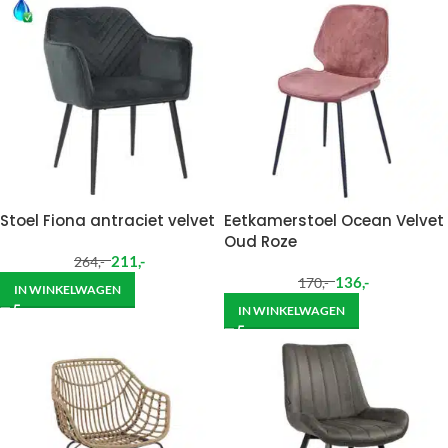
Stoel Fiona antraciet velvet
Eetkamerstoel Ocean Velvet
Oud Roze
211
,-
264
,-
136
,-
170
,-
IN WINKELWAGEN
IN WINKELWAGEN