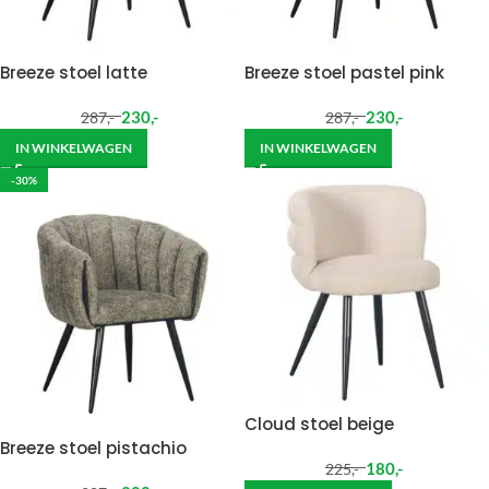
Breeze stoel latte
Breeze stoel pastel pink
230
,-
230
,-
287
,-
287
,-
IN WINKELWAGEN
IN WINKELWAGEN
-30%
Cloud stoel beige
Breeze stoel pistachio
180
,-
225
,-