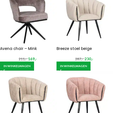
Avena chair – Mink
Breeze stoel beige
169
,-
230
,-
211
,-
287
,-
IN WINKELWAGEN
IN WINKELWAGEN