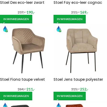
Stoel Dex eco-leer zwart
Stoel Fay eco-leer cognac
190
,-
169
,-
237
,-
211
,-
IN WINKELWAGEN
IN WINKELWAGEN
Stoel Fiona taupe velvet
Stoel Jens taupe polyester
211
,-
252
,-
264
,-
315
,-
IN WINKELWAGEN
IN WINKELWAGEN