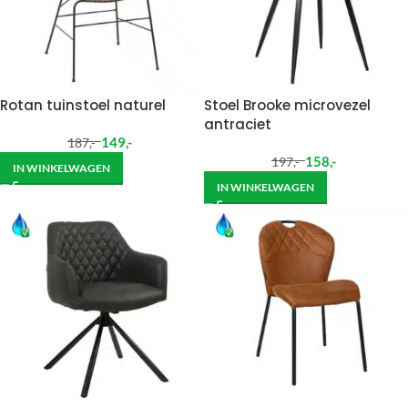
Rotan tuinstoel naturel
Stoel Brooke microvezel
antraciet
149
,-
187
,-
158
,-
197
,-
IN WINKELWAGEN
IN WINKELWAGEN