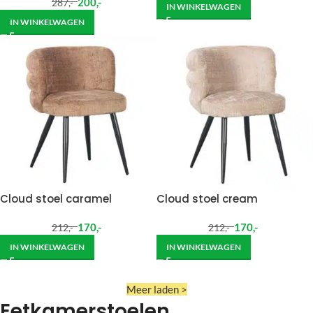
200
,-
287
,-
IN WINKELWAGEN
IN WINKELWAGEN
Cloud stoel caramel
Cloud stoel cream
170
,-
170
,-
212
,-
212
,-
IN WINKELWAGEN
IN WINKELWAGEN
Meer laden >
Eetkamerstoelen