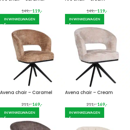
119
,-
119
,-
149
,-
149
,-
IN WINKELWAGEN
IN WINKELWAGEN
Avena chair – Caramel
Avena chair – Cream
169
,-
169
,-
211
,-
211
,-
IN WINKELWAGEN
IN WINKELWAGEN