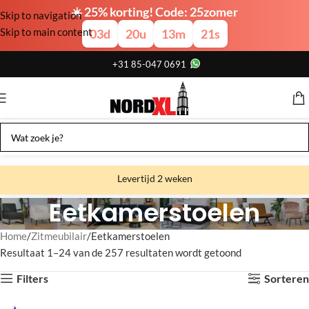
☀️ 25% korting! Code: 25zomer
Skip to navigation
Skip to main content
03
d
20
u
13
m
20
s
+31 85-047 0691
Levertijd 2 weken
Eetkamerstoelen
Gratis verzending
Gratis afhalen
Home
Zitmeubilair
Eetkamerstoelen
Resultaat 1–24 van de 257 resultaten wordt getoond
Showroom bij fabriek
Filters
Sorteren