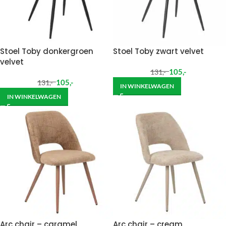
Stoel Toby donkergroen
Stoel Toby zwart velvet
velvet
105
,-
131
,-
105
,-
131
,-
IN WINKELWAGEN
IN WINKELWAGEN
Arc chair – caramel
Arc chair – cream