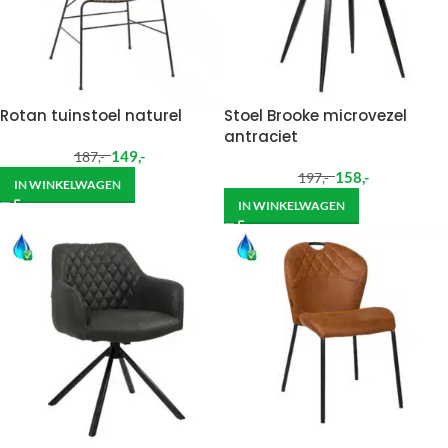
Rotan tuinstoel naturel
Stoel Brooke microvezel
antraciet
149
,-
187
,-
158
,-
197
,-
IN WINKELWAGEN
IN WINKELWAGEN