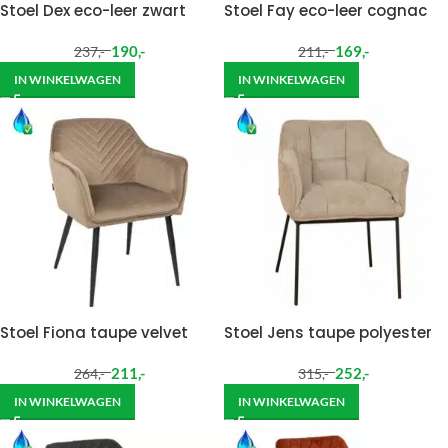
Stoel Dex eco-leer zwart
Stoel Fay eco-leer cognac
190
,-
169
,-
237
,-
211
,-
IN WINKELWAGEN
IN WINKELWAGEN
Stoel Fiona taupe velvet
Stoel Jens taupe polyester
211
,-
252
,-
264
,-
315
,-
IN WINKELWAGEN
IN WINKELWAGEN