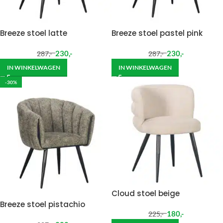
Breeze stoel latte
Breeze stoel pastel pink
230
,-
230
,-
287
,-
287
,-
IN WINKELWAGEN
IN WINKELWAGEN
-30%
Cloud stoel beige
Breeze stoel pistachio
180
,-
225
,-