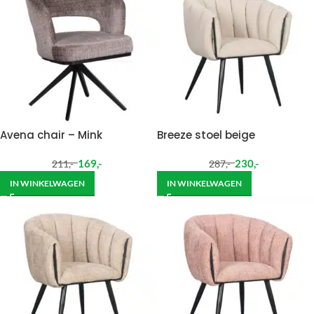
Avena chair – Mink
Breeze stoel beige
169
,-
230
,-
211
,-
287
,-
IN WINKELWAGEN
IN WINKELWAGEN