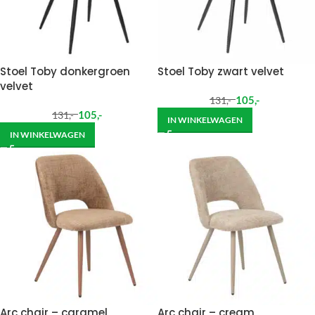
Stoel Toby donkergroen
Stoel Toby zwart velvet
velvet
105
,-
131
,-
105
,-
131
,-
IN WINKELWAGEN
IN WINKELWAGEN
Arc chair – caramel
Arc chair – cream