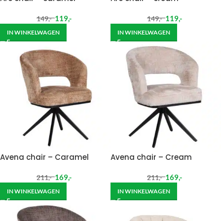
119
,-
119
,-
149
,-
149
,-
IN WINKELWAGEN
IN WINKELWAGEN
Avena chair – Caramel
Avena chair – Cream
169
,-
169
,-
211
,-
211
,-
IN WINKELWAGEN
IN WINKELWAGEN