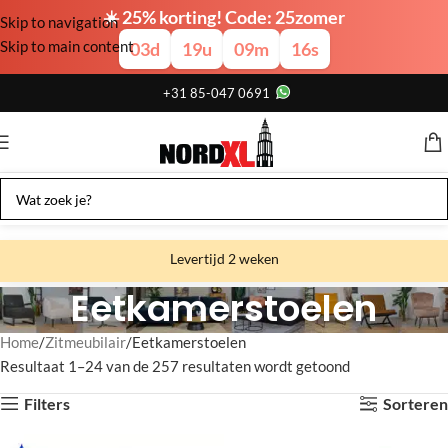
☀️ 25% korting! Code: 25zomer
Skip to navigation
Skip to main content
03
d
19
u
09
m
15
s
+31 85-047 0691
Levertijd 2 weken
Eetkamerstoelen
Gratis verzending
Gratis afhalen
Home
Zitmeubilair
Eetkamerstoelen
Resultaat 1–24 van de 257 resultaten wordt getoond
Showroom bij fabriek
Filters
Sorteren