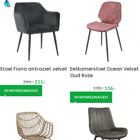
Stoel Fiona antraciet velvet
Eetkamerstoel Ocean Velvet
Oud Roze
211
,-
264
,-
136
,-
170
,-
IN WINKELWAGEN
IN WINKELWAGEN