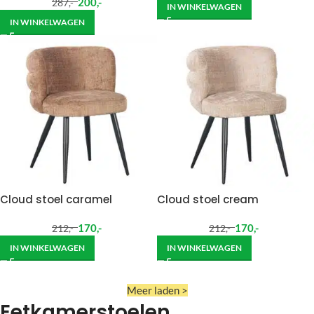
200
,-
287
,-
IN WINKELWAGEN
IN WINKELWAGEN
Cloud stoel caramel
Cloud stoel cream
170
,-
170
,-
212
,-
212
,-
IN WINKELWAGEN
IN WINKELWAGEN
Meer laden >
Eetkamerstoelen