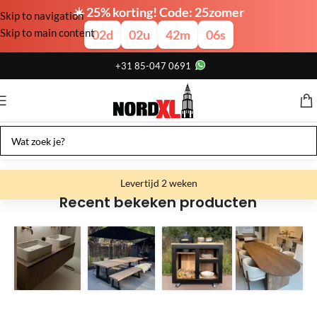
☀️ 25% korting! Code: 25zomer
Skip to navigation
Skip to main content
02
d
02
u
42
m
05
s
+31 85-047 0691
Levertijd 2 weken
Recent bekeken producten
Gratis verzending
Gratis afhalen
Showroom bij fabriek