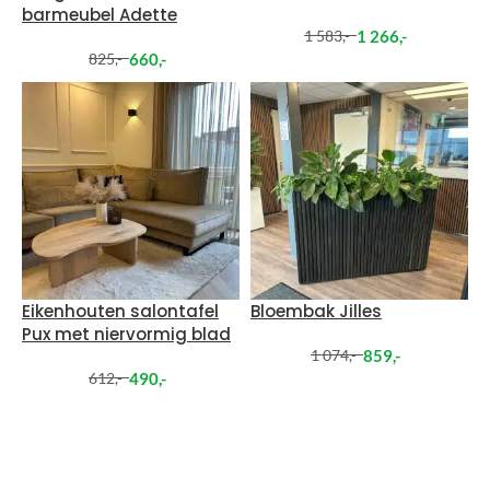
barmeubel Adette
1 266
,-
1 583
,-
660
,-
825
,-
Eikenhouten salontafel
Bloembak Jilles
Pux met niervormig blad
859
,-
1 074
,-
490
,-
612
,-