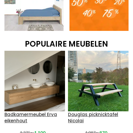
Slaapkamer
Outlet
POPULAIRE MEUBELEN
Badkamermeubel Erva
Douglas picknicktafel
eikenhout
Nicolai
1 100
,-
870
,-
1 375
,-
1 087
,-