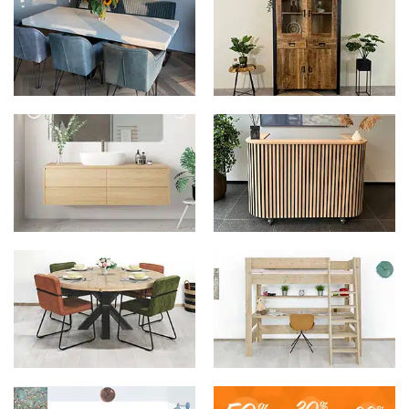
Betonlook meubels
Kasten
Badkamer
Bedrijf
Eetkamer
Kinderkamer