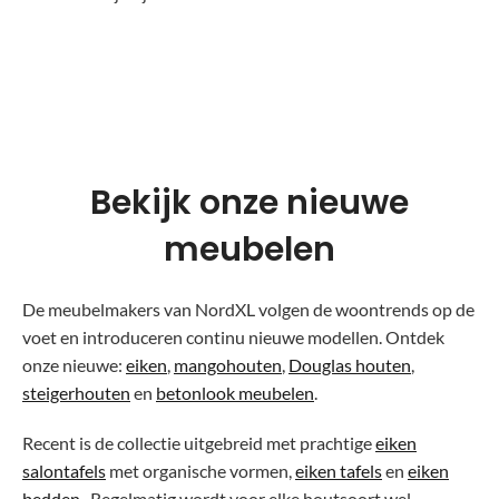
Bekijk onze nieuwe
meubelen
De meubelmakers van NordXL volgen de woontrends op de
voet en introduceren continu nieuwe modellen. Ontdek
onze nieuwe:
eiken
,
mangohouten
,
Douglas houten
,
steigerhouten
en
betonlook meubelen
.
Recent is de collectie uitgebreid met prachtige
eiken
salontafels
met organische vormen,
eiken tafels
en
eiken
bedden
. Regelmatig wordt voor elke houtsoort wel