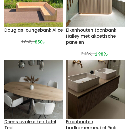
Douglas loungebank Alice
Eikenhouten toonbank
Hailey met akoetische
850
,-
panelen
1 062
,-
1 989
,-
2 486
,-
Deens ovale eiken tafel
Eikenhouten
Ted
badkamermeubel Rick