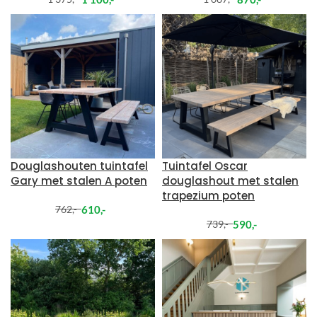
Douglashouten tuintafel
Tuintafel Oscar
Gary met stalen A poten
douglashout met stalen
trapezium poten
610
,-
762
,-
590
,-
739
,-